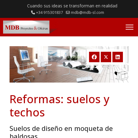
Cuando sus ideas se transforman en realidad
+34 915301837
mdb@mdb-sl.com
Reformas: suelos y
techos
Suelos de diseño en moqueta de
baldosas