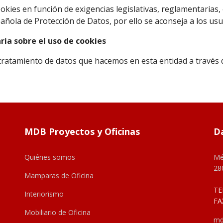
ookies en función de exigencias legislativas, reglamentarias, o
pañola de Protección de Datos, por ello se aconseja a los usu
ia sobre el uso de cookies
l tratamiento de datos que hacemos en esta entidad a través 
MDB Proyectos y Oficinas
D
Quiénes somos
Mé
28
Mamparas de Oficina
TE
Interiorismo
FA
Mobiliario de Oficina
md