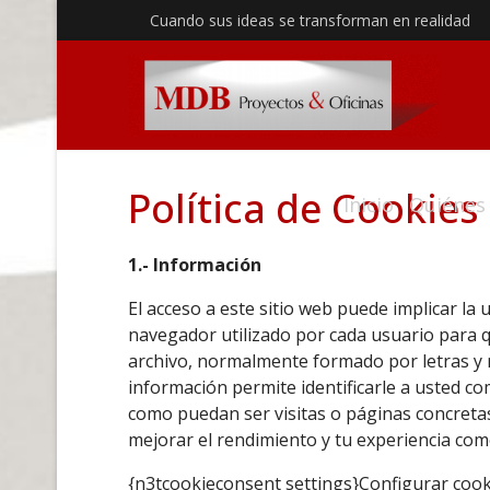
Cuando sus ideas se transforman en realidad
Política de Cookies
Inicio
Quiénes
1.- Información
El acceso a este sitio web puede implicar la
navegador utilizado por cada usuario para q
archivo, normalmente formado por letras y 
información permite identificarle a usted c
como puedan ser visitas o páginas concretas
mejorar el rendimiento y tu experiencia com
{n3tcookieconsent settings}Configurar coo