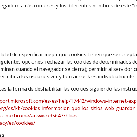
avegadores más comunes y los diferentes nombres de este “
lidad de especificar mejor qué cookies tienen que ser acepta
uientes opciones: rechazar las cookies de determinados dom
minan cuando el navegador se cierra); permitir al servidor 
mitir a los usuarios ver y borrar cookies individualmente.
s la forma de deshabilitar las cookies siguiendo las instru
pport.microsoft.com/es-es/help/17442/windows-internet-ex
.org/es/kb/cookies-informacion-que-los-sitios-web-guardan
e.com/chrome/answer/95647?hl=es
acy/es/cookies/
eb