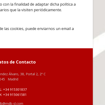
 con la finalidad de adaptar dicha política a
arios que la visiten periódicamente.
de las cookies, puede enviarnos un email a
atos de Contacto
ndez Álvaro, 38, Portal 2, 2º C
045 Madrid
L: +34 915301837
X: +34 915061581
b@mdb-sl.com