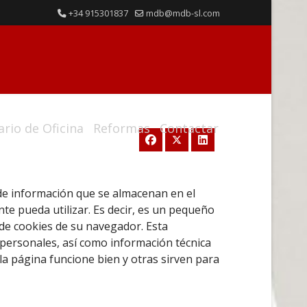
+34 915301837
mdb@mdb-sl.com
ario de Oficina
Reformas
Contactar
s de información que se almacenan en el
te pueda utilizar. Es decir, es un pequeño
de cookies de su navegador. Esta
 personales, así como información técnica
la página funcione bien y otras sirven para