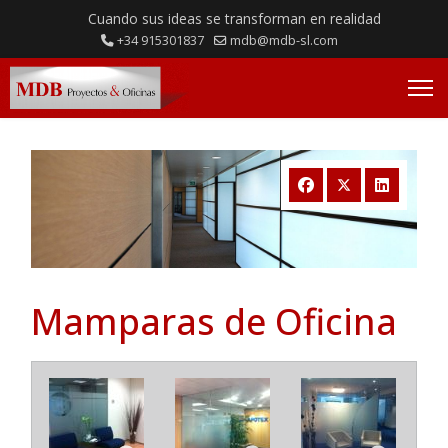
Cuando sus ideas se transforman en realidad
+34 915301837
mdb@mdb-sl.com
Mamparas de Oficina